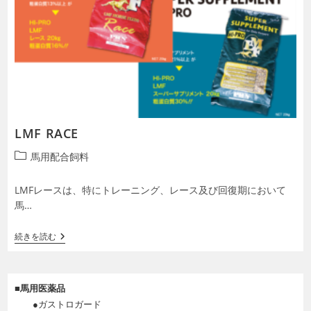
LMF RACE
投
馬用配合飼料
稿
カ
LMFレースは、特にトレーニング、レース及び回復期において
テ
馬…
ゴ
リ
LMF
続きを読む
ー:
RACE
■
馬用医薬品
●ガストロガード