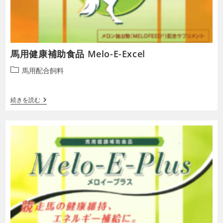
馬用健康補助食品 Melo-E-Excel
投
馬用配合飼料
稿
カ
馬
続きを読む
テ
用
ゴ
健
リ
康
補
ー:
助
食
品
Melo-
E-
Excel