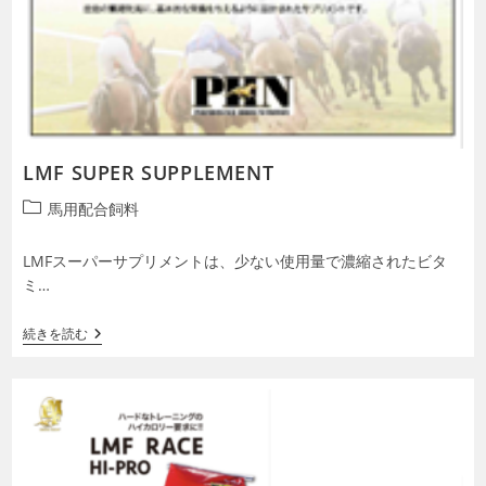
LMF SUPER SUPPLEMENT
投
馬用配合飼料
稿
カ
LMFスーパーサプリメントは、少ない使用量で濃縮されたビタ
テ
ミ…
ゴ
リ
LMF
続きを読む
ー:
SUPER
SUPPLEMENT