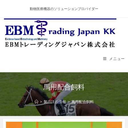
コ
動物医療機器のソリューションプロバイダー
ン
テ
ン
ツ
へ
ス
キ
メニュー
ッ
プ
馬用配合飼料
>
製品詳細情報
>
馬用配合飼料