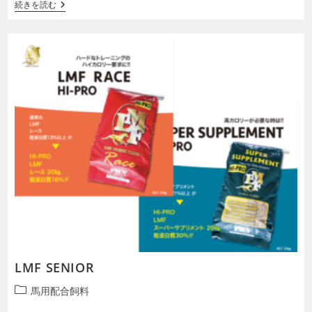
馬
続きを読む
テ
用
ゴ
健
リ
康
補
ー:
助
食
品
Melo-
E-
Plus
LMF SENIOR
投
馬用配合飼料
稿