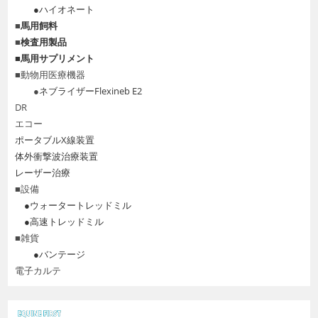
●ハイオネート
■
馬用飼料
■
検査用製品
■
馬用サプリメント
■動物用医療機器
●
ネブライザーFlexineb E2
DR
エコー
ポータブルX線装置
体外衝撃波治療装置
レーザー治療
■設備
●ウォータートレッドミル
●高速トレッドミル
■雑貨
●バンテージ
電子カルテ