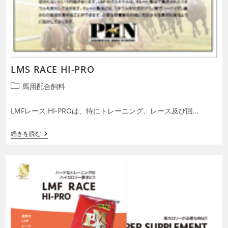
LMS RACE HI-PRO
投
馬用配合飼料
稿
カ
LMFレース HI-PROは、特にトレーニング、レース及び回…
テ
ゴ
LMS
続きを読む
リ
RACE
ー:
HI-
PRO