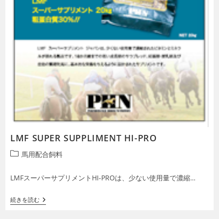
LMF SUPER SUPPLIMENT HI-PRO
投
馬用配合飼料
稿
カ
LMFスーパーサプリメントHI-PROは、少ない使用量で濃縮…
テ
ゴ
LMF
続きを読む
リ
SUPER
ー:
SUPPLIMENT