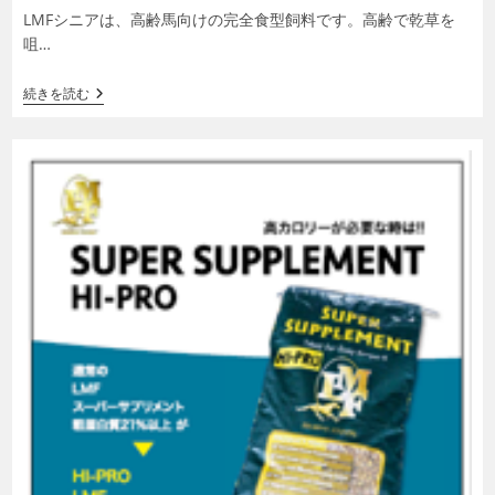
カ
LMFシニアは、高齢馬向けの完全食型飼料です。高齢で乾草を
テ
咀…
ゴ
リ
LMF
続きを読む
ー:
SENIOR