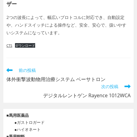
ザー
2つの波長によって、幅広いプロトコルに対応でき、自動設定
や、ハンドスイッチによる操作など、安全、安心で、扱いやす
いシステムになっています。
CTS
ダウンロード
そ
前の投稿
の
体外衝撃波動物用治療システム ベーサトロン
他
次の投稿
の
記
デジタルレントゲン Rayence 1012WCA
事
を
読
■
馬用医薬品
む
●ガストロガード
●ハイオネート
■
馬用飼料