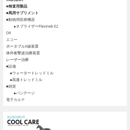
■
検査用製品
■
馬用サプリメント
■動物用医療機器
●
ネブライザーFlexineb E2
DR
エコー
ポータブルX線装置
体外衝撃波治療装置
レーザー治療
■設備
●ウォータートレッドミル
●高速トレッドミル
■雑貨
●バンテージ
電子カルテ