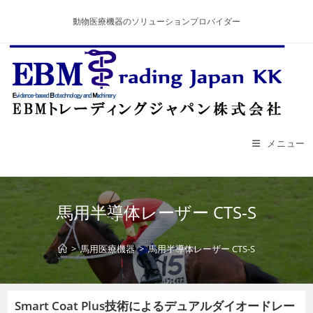
コ
動物医療機器のソリューションプロバイダー
ン
テ
ン
ツ
へ
ス
キ
メニュー
ッ
プ
馬用半導体レーザー CTS-S
>
馬用医療機器
>
馬用半導体レーザー CTS-S
Smart Coat Plus技術によるデュアルダイオードレー