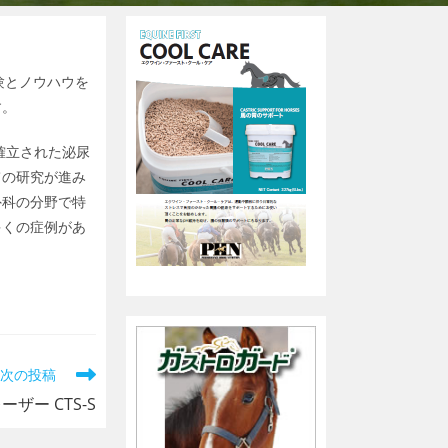
験とノウハウを
す。
確立された泌尿
ての研究が進み
外科の分野で特
多くの症例があ
次の投稿
ザー CTS-S