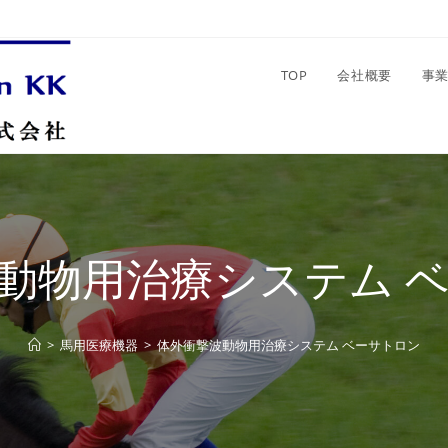
TOP
会社概要
事
動物用治療システム 
>
馬用医療機器
>
体外衝撃波動物用治療システム ベーサトロン