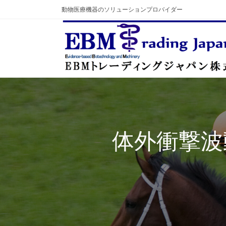
コ
動物医療機器のソリューションプロバイダー
ン
テ
ン
ツ
へ
ス
キ
ッ
プ
体外衝撃波