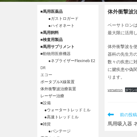
体外衝撃波治療 E
■
馬用医薬品
●ガストロガード
ベーサトロン
●ハイオネート
■
馬用飼料
最大限に活用
■
検査用製品
体外衝撃波を使
■
馬用サプリメント
■動物用医療機器
器科の先生方
●
ネブライザーFlexineb E2
数々の疾患に
DR
に腱疾患や偽
エコー
ります。
ポータブルX線装置
体外衝撃波治療装置
versatron
ダウン
レーザー治療
■設備
●ウォータートレッドミル
そ
前の投稿
●高速トレッドミル
の
馬用吸入器 
■雑貨
他
●バンテージ
の