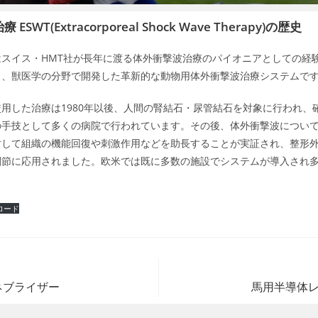
SWT(Extracorporeal Shock Wave Therapy)の歴史
はスイス・HMT社が長年に渡る体外衝撃波治療のパイオニアとしての経
し、獣医学の分野で開発した革新的な動物用体外衝撃波治療システムで
用した治療は1980年以後、人間の腎結石・尿管結石を対象に行われ、
の手技として多くの病院で行われています。その後、体外衝撃波につい
対して組織の機能回復や刺激作用などを助長することが実証され、整形
関節に応用されました。欧米では既に多数の施設でシステムが導入され
ロード
ネブライザー
馬用半導体レー